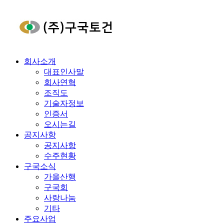
회사소개
대표인사말
회사연혁
조직도
기술자정보
인증서
오시는길
공지사항
공지사항
수주현황
구국소식
가을산행
구국회
사랑나눔
기타
주요사업